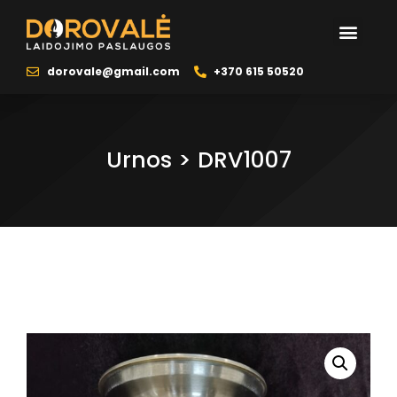
Naudinga info
Šarvojimo salės
Laidojimo reik
dorovale@gmail.com
+370 615 50520
Urnos > DRV1007