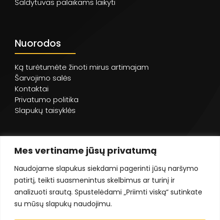
Šaldytuvas palaikams laikyti
Nuorodos
Ką turėtumėte žinoti mirus artimajam
Šarvojimo salės
Kontaktai
Privatumo politika
Slapukų taisyklės
Mes vertiname jūsų privatumą
Naudojame slapukus siekdami pagerinti jūsų naršymo
patirtį, teikti suasmenintus skelbimus ar turinį ir
analizuoti srautą. Spustelėdami „Priimti viską“ sutinkate
su mūsų slapukų naudojimu.
©
UAB Dorovalė
- 2023. Visos teisės saugomos