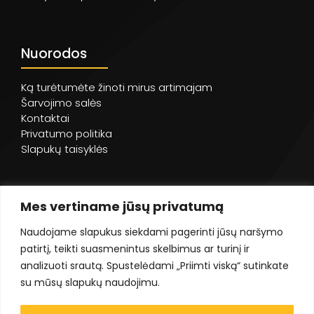
Nuorodos
Ką turėtumėte žinoti mirus artimajam
Šarvojimo salės
Kontaktai
Privatumo politika
Slapukų taisyklės
Mes vertiname jūsų privatumą
Naudojame slapukus siekdami pagerinti jūsų naršymo
patirtį, teikti suasmenintus skelbimus ar turinį ir
analizuoti srautą. Spustelėdami „Priimti viską“ sutinkate
su mūsų slapukų naudojimu.
©
UAB Dorovalė
- 2023. Visos teisės saugomos