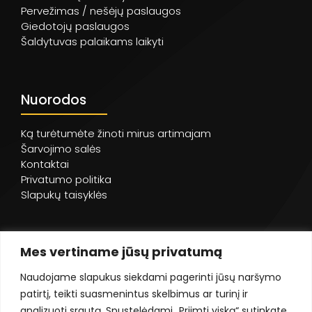
Pervežimas / nešėjų paslaugos
Giedotojų paslaugos
Šaldytuvas palaikams laikyti
Nuorodos
Ką turėtumėte žinoti mirus artimajam
Šarvojimo salės
Kontaktai
Privatumo politika
Slapukų taisyklės
Mes vertiname jūsų privatumą
Naudojame slapukus siekdami pagerinti jūsų naršymo
patirtį, teikti suasmenintus skelbimus ar turinį ir
analizuoti srautą. Spustelėdami „Priimti viską“ sutinkate