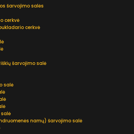
os šarvojimo salės
mo cerkvė
bukladario cerkvė
ė
lė
lė
iškių šarvojimo salė
o salė
lė
alė
alė
 salė
endruomenės namų) šarvojimo salė
ė