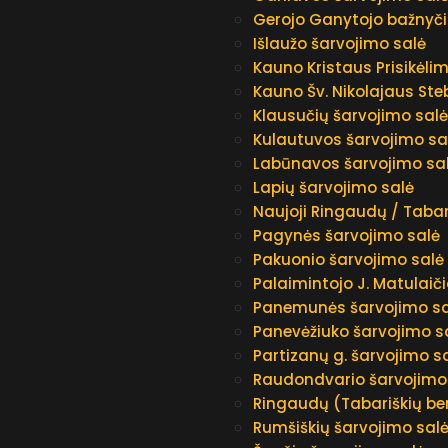
Gerojo Ganytojo bažnyči
Išlaužo šarvojimo salė
Kauno Kristaus Prisikėli
Kauno Šv. Nikolajaus Ste
Klausučių šarvojimo sal
Kulautuvos šarvojimo sa
Labūnavos šarvojimo sa
Lapių šarvojimo salė
Naujoji Ringaudų / Tabar
Pagynės šarvojimo salė
Pakuonio šarvojimo salė
Palaimintojo J. Matulaiči
Panemunės šarvojimo sa
Panevėžiuko šarvojimo s
Partizanų g. šarvojimo s
Raudondvario šarvojimo
Ringaudų (Tabariškių b
Rumšiškių šarvojimo sal