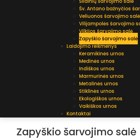
Šilainių šarvojimo salė
Šv. Antano bažnyčios ša
Veliuonos šarvojimo sal
Vilijampolės šarvojimo s
Vilkijos šarvojimo salė
Zapyškio šarvojimo salė
Laidojimo reikmenys
Keramikinės urnos
Medinės urnos
Indiškos urnos
Marmurinės urnos
Metalinės urnos
Stiklinės urnos
Ekologiškos urnos
Vaikiškos urnos
Kontaktai
Zapyškio šarvojimo salė