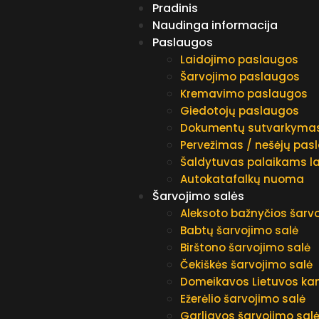
Pradinis
Naudinga informacija
Paslaugos
Laidojimo paslaugos
Šarvojimo paslaugos
Kremavimo paslaugos
Giedotojų paslaugos
Dokumentų sutvarkyma
Pervežimas / nešėjų pas
Šaldytuvas palaikams la
Autokatafalkų nuoma
Šarvojimo salės
Aleksoto bažnyčios šarv
Babtų šarvojimo salė
Birštono šarvojimo salė
Čekiškės šarvojimo salė
Domeikavos Lietuvos kan
Ežerėlio šarvojimo salė
Garliavos šarvojimo sal