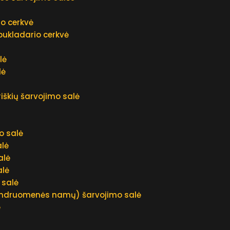
mo cerkvė
bukladario cerkvė
ė
lė
lė
iškių šarvojimo salė
o salė
lė
alė
alė
 salė
endruomenės namų) šarvojimo salė
ė