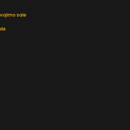
rvojimo salė
ė
alė