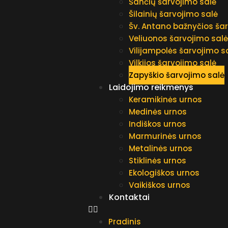
Šančių šarvojimo salė
Šilainių šarvojimo salė
Šv. Antano bažnyčios ša
Veliuonos šarvojimo sal
Vilijampolės šarvojimo s
Vilkijos šarvojimo salė
Zapyškio šarvojimo salė
Laidojimo reikmenys
Keramikinės urnos
Medinės urnos
Indiškos urnos
Marmurinės urnos
Metalinės urnos
Stiklinės urnos
Ekologiškos urnos
Vaikiškos urnos
Kontaktai
Pradinis