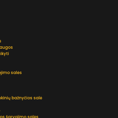
s
laugos
ikyti
ojimo salės
kinių bažnyčios salė
ė
os šarvojimo salės