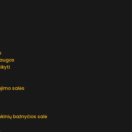
s
laugos
ikyti
ojimo salės
kinių bažnyčios salė
ė