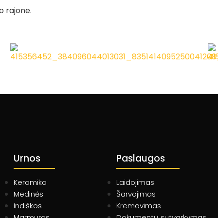
o rajone.
Urnos
Paslaugos
Keramika
Laidojimas
Medinės
Šarvojimas
Indiškos
Kremavimas
Marmuras
Dokumentų sutvarkymas