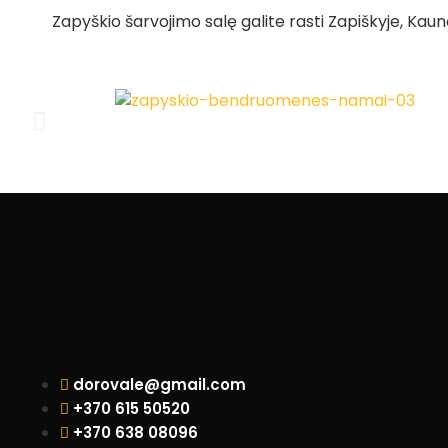
Zapyškio šarvojimo salę galite rasti Zapiškyje, Kaun
dorovale@gmail.com
+370 615 50520
+370 638 08096