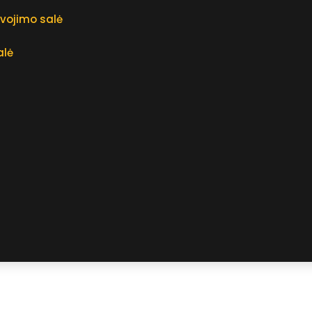
rvojimo salė
ė
alė