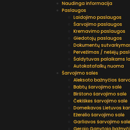
Naudinga informacija
Paslaugos
Laidojimo paslaugos
Šarvojimo paslaugos
Kremavimo paslaugos
Giedotojų paslaugos
Dokumentų sutvarkyma
Pervežimas / nešėjų pas
Šaldytuvas palaikams la
Autokatafalkų nuoma
Šarvojimo salės
Aleksoto bažnyčios šarv
Babtų šarvojimo salė
Birštono šarvojimo salė
Čekiškės šarvojimo salė
Domeikavos Lietuvos kan
Ežerėlio šarvojimo salė
Garliavos šarvojimo sal
Gerojo Ganytojo bažnyči