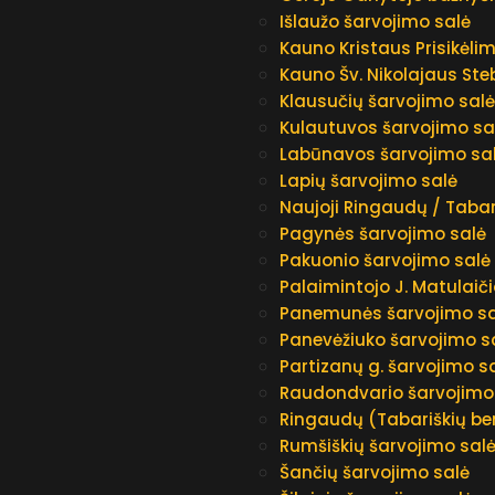
Išlaužo šarvojimo salė
Kauno Kristaus Prisikėli
Kauno Šv. Nikolajaus Ste
Klausučių šarvojimo sal
Kulautuvos šarvojimo sa
Labūnavos šarvojimo sa
Lapių šarvojimo salė
Naujoji Ringaudų / Tabar
Pagynės šarvojimo salė
Pakuonio šarvojimo salė
Palaimintojo J. Matulaiči
Panemunės šarvojimo sa
Panevėžiuko šarvojimo s
Partizanų g. šarvojimo s
Raudondvario šarvojimo
Ringaudų (Tabariškių b
Rumšiškių šarvojimo sal
Šančių šarvojimo salė