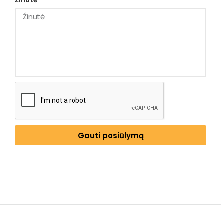
Žinutė
Gauti pasiūlymą