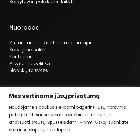
Šaldytuvas palaikams laikyti
Nuorodos
Ką turėtumėte žinoti mirus artimajam
Šarvojimo salės
Kontaktai
Privatumo politika
Slapukų taisyklės
Mes vertiname jūsų privatumą
Naudojame slapukus siekdami pagerinti jūsų naršymo
patirtį, teikti suasmenintus skelbimus ar turinį ir
analizuoti srautą. Spustelėdami „Priimti viską“ sutinkate
su mūsų slapukų naudojimu.
©
UAB Dorovalė
- 2023. Visos teisės saugomos